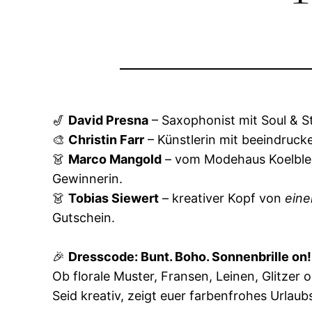
🎷
David Presna
– Saxophonist mit Soul & St
🎨
Christin Farr
– Künstlerin mit beeindruc
👗
Marco Mangold
– vom Modehaus Koelble &
Gewinnerin.
👗
Tobias Siewert
– kreativer Kopf von
eine
Gutschein.
🎉
Dresscode: Bunt. Boho. Sonnenbrille on!
Ob florale Muster, Fransen, Leinen, Glitzer
Seid kreativ, zeigt euer farbenfrohes Urlau